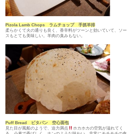
Pizola Lamb Chops ラムチョップ 手抓羊排
柔らかくて火の通りも良く、香辛料がツーンと効いていて、ソー
スもとても美味しい。羊肉の臭みもない。
Puff Bread ピタパン 空心面包
見た目が風船のようで、迫力満点
ホカホカの空気が溢れてく
る。小麦で香ばしく、ナンのような味わい。非常にモチモチの食