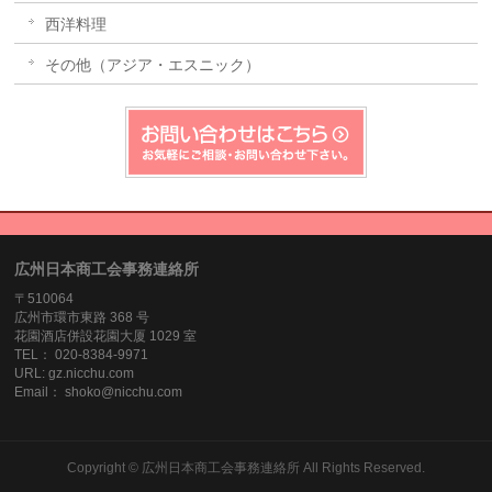
西洋料理
その他（アジア・エスニック）
広州日本商工会事務連絡所
〒510064
広州市環市東路 368 号
花園酒店併設花園大厦 1029 室
TEL： 020-8384‐9971
URL: gz.nicchu.com
Email： shoko@nicchu.com
Copyright ©
広州日本商工会事務連絡所
All Rights Reserved.