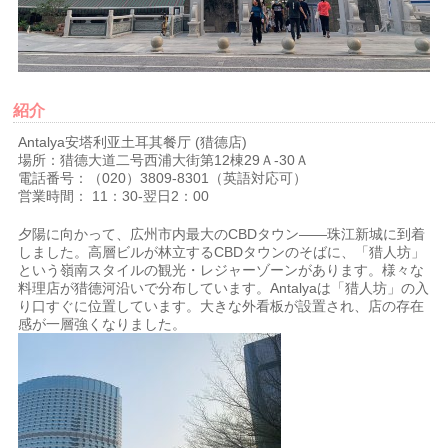
紹介
Antalya安塔利亚土耳其餐厅 (猎德店)
場所：猎德大道二号西浦大街第12棟29Ａ-30Ａ
電話番号：（020）3809-8301（英語対応可）
営業時間： 11：30-翌日2：00
夕陽に向かって、広州市内最大のCBDタウン――珠江新城に到着
しました。高層ビルが林立するCBDタウンのそばに、「猎人坊」
という嶺南スタイルの観光・レジャーゾーンがあります。様々な
料理店が猎德河沿いで分布しています。Antalyaは「猎人坊」の入
り口すぐに位置しています。大きな外看板が設置され、店の存在
感が一層強くなりました。