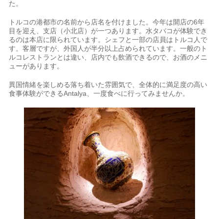
た。
トルコの港都市の名前から店名を付けました。今年は開店の6年
目を迎え、支店（小北店）が一つあります。水タバコが体験でき
るのは本店に限られています。シェフと一部の店員はトルコ人で
す。客層ですが、外国人が半分以上占められています。一般のト
ルコレストランとは違い、店内でも飲酒できるので、お酒のメニ
ューがあります。
異国情緒を楽しめる落ち着いた雰囲気で、全体的に満足度の高い
食事体験ができるAntalya、一度食べに行ってみませんか。