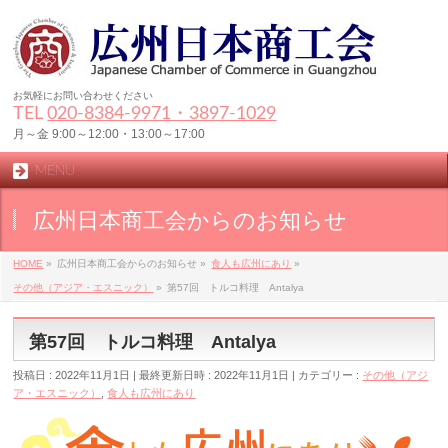
お気軽にお問い合わせください
TEL
020-8384‐9971・3897-1029
月～金 9:00～12:00・13:00～17:00
MENU
広州日本商工会からのお知らせ
HOME
»
広州日本商工会からのお知らせ
»
食人も広州にあり
»
その他（アジア・エスニック）
»
第57回 トルコ料理 Antalya
第57回 トルコ料理 Antalya
投稿日 : 2022年11月1日
最終更新日時 : 2022年11月1日
カテゴリー :
その他（アジ
ア・エスニック）
,
食人も広州にあり