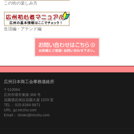
この街の楽しみ方
生活編・アテンド編
広州日本商工会事務連絡所
〒510064
広州市環市東路 368 号
花園酒店併設花園大厦 1029 室
TEL： 020-8384‐9971
URL: gz.nicchu.com
Email： shoko@nicchu.com