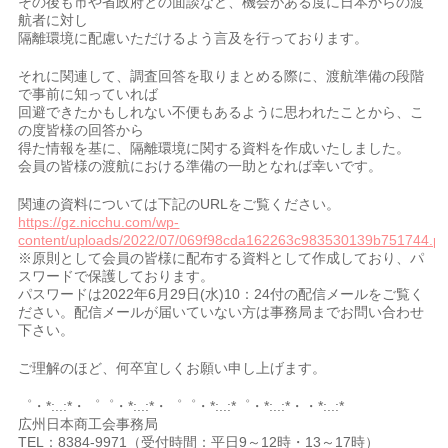
その後も市や省政府との面談など、機会がある度に日本からの渡
航者に対し
隔離環境に配慮いただけるよう言及を行っております。
それに関連して、調査回答を取りまとめる際に、渡航準備の段階
で事前に知っていれば
回避できたかもしれない不便もあるように思われたことから、こ
の度皆様の回答から
得た情報を基に、隔離環境に関する資料を作成いたしました。
会員の皆様の渡航における準備の一助となれば幸いです。
関連の資料については下記のURLをご覧ください。
https://gz.nicchu.com/wp-
content/uploads/2022/07/069f98cda162263c983530139b751744.pd
※原則として会員の皆様に配布する資料として作成しており、パ
スワードで保護しております。
パスワードは2022年6月29日(水)10：24付の配信メールをご覧く
ださい。配信メールが届いていない方は事務局までお問い合わせ
下さい。
ご理解のほど、何卒宜しくお願い申し上げます。
゜・*:..:*・゜゜・*:..:*・゜゜・*:..:*゜・*:..:*・・*:..:*
広州日本商工会事務局
TEL：8384-9971（受付時間：平日9～12時・13～17時）