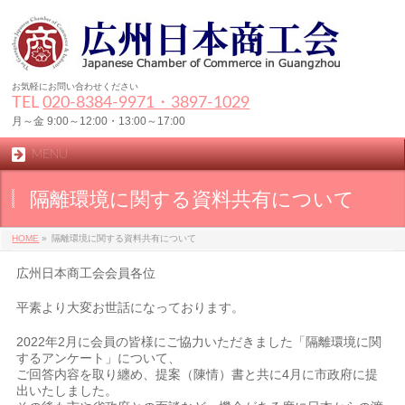
お気軽にお問い合わせください
TEL
020-8384‐9971・3897-1029
月～金 9:00～12:00・13:00～17:00
MENU
隔離環境に関する資料共有について
HOME
»
隔離環境に関する資料共有について
広州日本商工会会員各位
平素より大変お世話になっております。
2022年2月に会員の皆様にご協力いただきました「隔離環境に関
するアンケート」について、
ご回答内容を取り纏め、提案（陳情）書と共に4月に市政府に提
出いたしました。