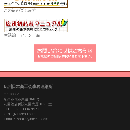
この街の楽しみ方
生活編・アテンド編
広州日本商工会事務連絡所
〒510064
広州市環市東路 368 号
花園酒店併設花園大厦 1029 室
TEL： 020-8384‐9971
URL: gz.nicchu.com
Email： shoko@nicchu.com