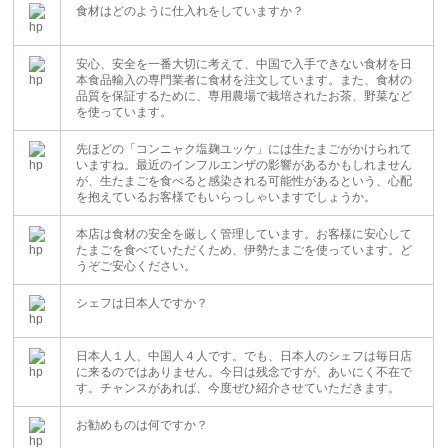
食材はどのように仕入れをしていますか？
安心、安全を一番大切に考えて、中国で入手できない食材を日
本食品輸入の専門業者に食材を注文しています。また、食材の
品質を保証するために、専用農場で栽培されたお茶、野菜など
を使っています。
先ほどの「コンニャク塩麹ユッケ」には生たまごがかけられて
いますね。最近のインフルエンザの影響があるかもしれません
が、生たまごを食べると感染される可能性があるという、心配
を抱えているお客様でもいらっしゃいますでしょうか。
本店は食材の安全を厳しく管理しています。お客様に安心して
たまごを食べていただくため、伊勢たまごを使っています。ど
うぞご安心ください。
シェフは日本人ですか？
日本人１人、中国人４人です。でも、日本人のシェフは毎日店
に来るのではありません。今日は残念ですが、あいにく不在で
す。チャンスがあれば、今度ぜひ紹介させていただきます。
お勧めものは何ですか？