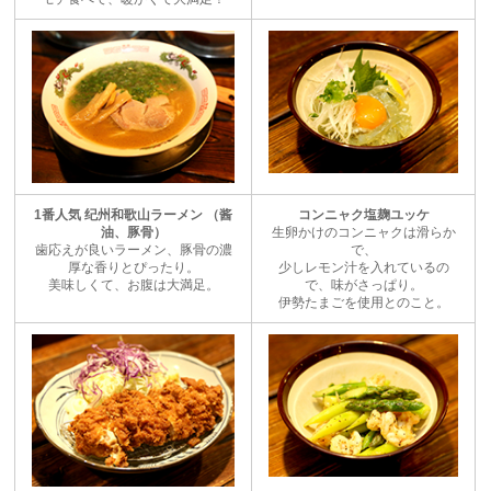
1番人気 纪州和歌山ラーメン （酱
コンニャク塩麹ユッケ
油、豚骨）
生卵かけのコンニャクは滑らか
歯応えが良いラーメン、豚骨の濃
で、
厚な香りとぴったり。
少しレモン汁を入れているの
美味しくて、お腹は大満足。
で、味がさっぱり。
伊勢たまごを使用とのこと。