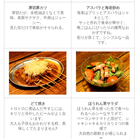
厚切豚カツ
アスパラと海老炒め
厚切だが、全然油ぽくなくて美
海老はプリッとアスパラはシャ
味。表面サクサク、中身はジュー
キとして、
シー。
サッと作れて食卓が華やぐ、
見た目だけで食欲がそそられる。
晩ごはんにぴったりの優秀なお
かずですね。
彩りが良くて、シンプルな一品
です。
どて焼き
ほうれん草サラダ
トロトロに煮込んだ牛すじには、
ほうれん草を使った生で食べら
キリリと冷やしたビールがよく合
れるヘルシーなサラダで、
います。
ベーコンやトマトと混ぜて、シ
大人も子供もおかわりする程、美
ャキシャキ＆カリカリ２つの食
味しくてたまりません!!
感で
大自然の新鮮さが感じられま
す。