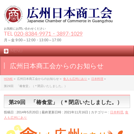
お気軽にお問い合わせください
TEL
020-8384‐9971・3897-1029
月～金 9:00～12:00・13:00～17:00
MENU
広州日本商工会からのお知らせ
HOME
»
広州日本商工会からのお知らせ
»
食人も広州にあり
»
日本料理
»
第29回 「椿食堂」（＊閉店いたしました。）
第29回 「椿食堂」（＊閉店いたしました。）
投稿日 : 2014年5月20日
最終更新日時 : 2021年11月16日
カテゴリー :
日本料理
,
食
人も広州にあり