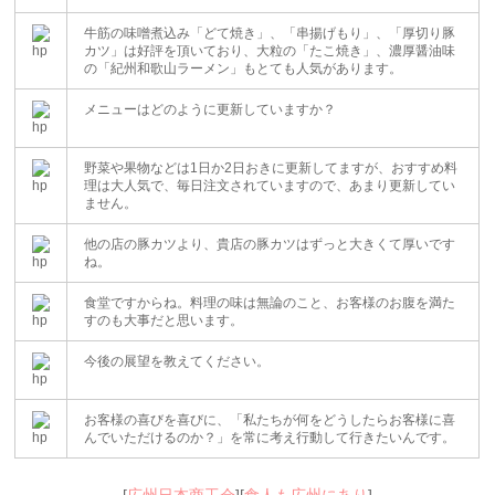
牛筋の味噌煮込み「どて焼き」、「串揚げもり」、「厚切り豚
カツ」は好評を頂いており、大粒の「たこ焼き」、濃厚醤油味
の「紀州和歌山ラーメン」もとても人気があります。
メニューはどのように更新していますか？
野菜や果物などは1日か2日おきに更新してますが、おすすめ料
理は大人気で、毎日注文されていますので、あまり更新してい
ません。
他の店の豚カツより、貴店の豚カツはずっと大きくて厚いです
ね。
食堂ですからね。料理の味は無論のこと、お客様のお腹を満た
すのも大事だと思います。
今後の展望を教えてください。
お客様の喜びを喜びに、「私たちが何をどうしたらお客様に喜
んでいただけるのか？」を常に考え行動して行きたいんです。