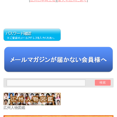
[
広州日本商工会
][
食人も広州にあり
]
広州人物図鑑