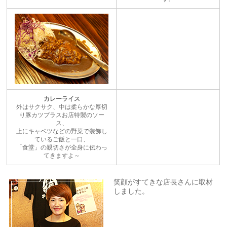
カレーライス
外はサクサク、中は柔らかな厚切
り豚カツプラスお店特製のソー
ス、
上にキャベツなどの野菜で装飾し
ているご飯と一口、
「食堂」の親切さが全身に伝わっ
てきますよ～
笑顔がすてきな店長さんに取材
しました。