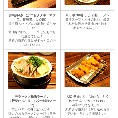
お刺身4点 （かつおタタキ、マグ
サッポロ8番 しょう油ラーメン
ロ、甘海老、しめ鯖）
濃厚スープと相性の良い、厳選
厚く切ったマグロの刺身が柔らか
された特製みそ醤油で仕上げ、
く甘い。
爽やかで美味しい！
醤油をつけて、一口でとても幸せ
な感じでした！
新鮮の海老の甘みがずっと口の中
に溢れています。
デラックス味噌ラーメン
大阪 串揚もり （左から：ちく
（野菜たっぷり、バター味噌スー
わチーズ、いか、つくね）
プ)
四季の旬材を使って、
蟹とバターの味はぴったり！
新鮮さが最大限に封じ込められ
弾力のあるラーメンと一緒にモチ
ている、サクサク美味しい。
モチ食べて、暖かくて大満足！