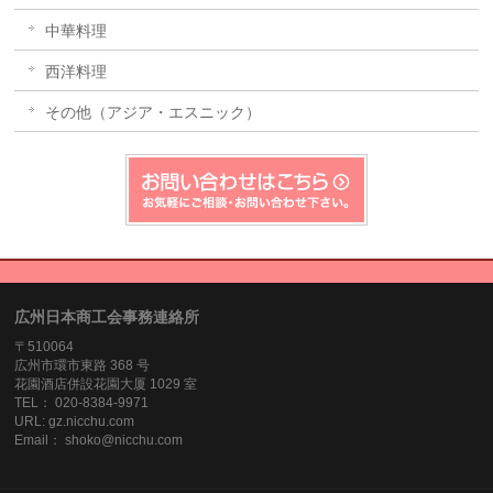
中華料理
西洋料理
その他（アジア・エスニック）
広州日本商工会事務連絡所
〒510064
広州市環市東路 368 号
花園酒店併設花園大厦 1029 室
TEL： 020-8384‐9971
URL: gz.nicchu.com
Email： shoko@nicchu.com