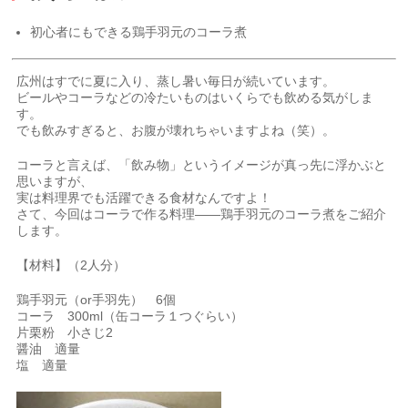
初心者にもできる鶏手羽元のコーラ煮
広州はすでに夏に入り、蒸し暑い毎日が続いています。
ビールやコーラなどの冷たいものはいくらでも飲める気がしま
す。
でも飲みすぎると、お腹が壊れちゃいますよね（笑）。
コーラと言えば、「飲み物」というイメージが真っ先に浮かぶと
思いますが、
実は料理界でも活躍できる食材なんですよ！
さて、今回はコーラで作る料理――鶏手羽元のコーラ煮をご紹介
します。
【材料】（2人分）
鶏手羽元（or手羽先） 6個
コーラ 300ml（缶コーラ１つぐらい）
片栗粉 小さじ2
醤油 適量
塩 適量