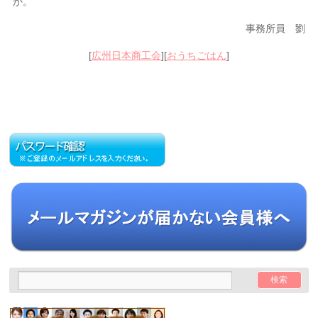
か。
事務所員 劉
[
広州日本商工会
][
おうちごはん
]