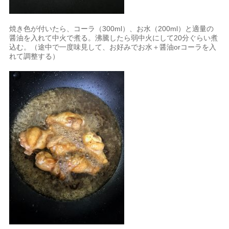
焼き色が付いたら、コーラ（300ml）、お水（200ml）と適量の
醤油を入れて中火で煮る。沸騰したら弱中火にして20分ぐらい煮
込む。（途中で一度味見して、お好みでお水＋醤油orコーラを入
れて調整する）