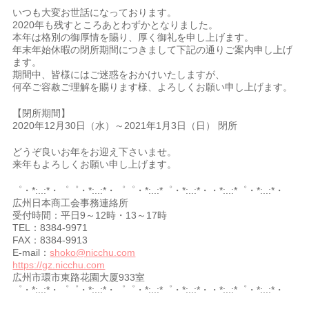
いつも大変お世話になっております。
2020年も残すところあとわずかとなりました。
本年は格別の御厚情を賜り、厚く御礼を申し上げます。
年末年始休暇の閉所期間につきまして下記の通りご案内申し上げ
ます。
期間中、皆様にはご迷惑をおかけいたしますが、
何卒ご容赦ご理解を賜ります様、よろしくお願い申し上げます。
【閉所期間】
2020年12月30日（水）～2021年1月3日（日） 閉所
どうぞ良いお年をお迎え下さいませ。
来年もよろしくお願い申し上げます。
゜・*:..:*・゜゜・*:..:*・゜゜・*:..:*゜・*:..:*・・*:..:*゜・*:..:*・
広州日本商工会事務連絡所
受付時間：平日9～12時・13～17時
TEL：8384-9971
FAX：8384-9913
E-mail：
shoko@nicchu.com
https://gz.nicchu.com
広州市環市東路花園大厦933室
゜・*:..:*・゜゜・*:..:*・゜゜・*:..:*゜・*:..:*・・*:..:*゜・*:..:*・