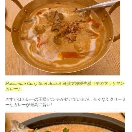
Massaman Curry Beef Brisket 马沙文咖喱牛腩（牛のマッサマン
カレー）
さすがはカレーの王様!パンチが効いているが、辛くなくクリーミ
ーなカレーが最高に旨い!