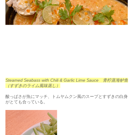
Steamed Seabass with Chili & Garlic Lime Sauce 青柠蒸海鲈鱼
（すずきのライム風味蒸し）
酸っぱさが魚にマッチ、トムヤムクン風のスープとすずきの白身
がとても合っている。