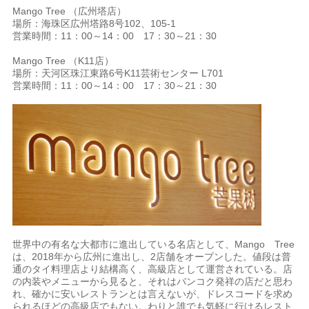
Mango Tree （広州塔店）
場所：海珠区広州塔路8号102、105‐1
営業時間：11：00～14：00 17：30～21：30
Mango Tree （K11店）
場所：天河区珠江東路6号K11芸術センター L701
営業時間：11：00～14：00 17：30～21：30
世界中の有名な大都市に進出している名店として、Mango Tree
は、2018年から広州に進出し、2店舗をオープンした。値段は普
通のタイ料理店より結構高く、高級店として運営されている。店
の内装やメニューから見ると、それはバンコク発祥の店だと思わ
れ、確かに安いレストランとは言えないが、ドレスコードを求め
られるほどの高級店でもない。わりと誰でも気軽に行けるレスト