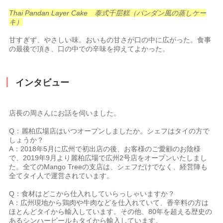
Thai Pandan Layer Cake 泰式千层糕（パンダン風の蒸しケー
キ）
甘すぎず、やさしい味。おいもの甘さが口の中に広がった。食事
の最後で頂き、口の中での辛味を抑えてよかった。
インタビュー
店長の周さんにお話を伺いました。
Q：麗柏広場店はいつオープンしましたか。シェフはタイの方で
しょうか？
A：2018年5月に広州で初出店の後、お客様のご愛顧のお陰様
で、2019年9月より麗柏広場で広州2号店をオープンいたしまし
た。全てのMango Treeの支店は、シェフだけでなく、経営陣も
全てタイ人で運営されています。
Q：食材はどこから仕入れしていらっしゃいますか？
A：広州現地から鶏肉や牛肉などを仕入れていて、香辛料の方は
ほとんどタイから輸入しています。その他、80年を超える歴史の
あるシンハービールもタイから輸入しています。