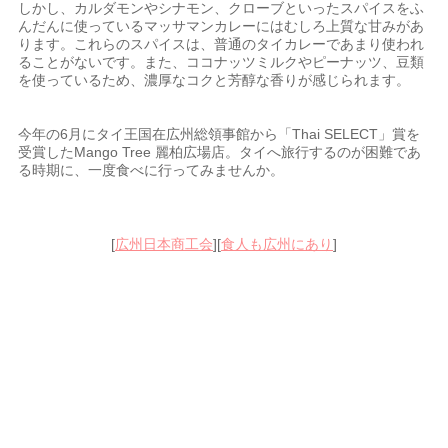
しかし、カルダモンやシナモン、クローブといったスパイスをふ
んだんに使っているマッサマンカレーにはむしろ上質な甘みがあ
ります。これらのスパイスは、普通のタイカレーであまり使われ
ることがないです。また、ココナッツミルクやピーナッツ、豆類
を使っているため、濃厚なコクと芳醇な香りが感じられます。
今年の6月にタイ王国在広州総領事館から「Thai SELECT」賞を
受賞したMango Tree 麗柏広場店。タイへ旅行するのが困難であ
る時期に、一度食べに行ってみませんか。
[
広州日本商工会
][
食人も広州にあり
]