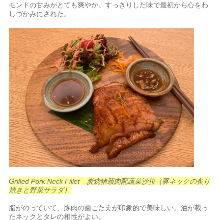
モンドの甘みがとても爽やか。すっきりした味で最初から心をわ
しづかみにされた。
Grilled Pork Neck Fillet 炭烧猪颈肉配蔬菜沙拉（豚ネックの炙り
焼きと野菜サラダ）
脂がのっていて、豚肉の歯ごたえが印象的で美味しい。油が載っ
たネックとタレの相性がよい。