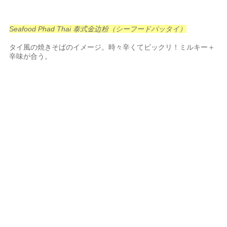
Seafood Phad Thai 泰式金边粉（シーフードパッタイ）
タイ風の焼きそばのイメージ。時々辛くてビックリ！ミルキー＋
辛味が合う。