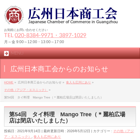
お気軽にお問い合わせください
TEL
020-8384‐9971・3897-1029
月～金 9:00～12:00・13:00～17:00
MENU
広州日本商工会からのお知らせ
HOME
»
広州日本商工会からのお知らせ
»
食人も広州にあり
»
その他（アジア・エスニック）
»
第54回 タイ料理 Mango Tree（＊麗柏広場店は閉店いたしました）
第54回 タイ料理 Mango Tree（＊麗柏広場
店は閉店いたしました）
投稿日 : 2021年9月14日
最終更新日時 : 2026年5月12日
カテゴリー :
その他（アジ
ア・エスニック）
,
食人も広州にあり