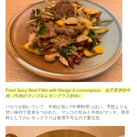
Fried Spicy Beef Fillet with Mango & Lemongrass 金芒香茅炒牛
肉（牛肉のマンゴ＆レモングラス炒め）
パセリが効いていて、牛肉が旨い!!中華料理っぽい。予想よりも
甘い味付で意表をつかれた。マンゴの甘みと牛肉がマッチ。香辛
料としてのレモングラスは食用不可なので要注意。