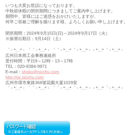
いつも大変お世話になっております。
中秋節休暇の閉所期間につきましてご案内申し上げます。
期間中、皆様にはご迷惑をおかけいたしますが、
何卒ご容赦ご理解を賜ります様、よろしくお願い申し上げます。
閉所期間：2024年9月15日(日)～2024年9月17日（火）
※振替出勤日：9月14日（土）
゜・*:..:*・゜゜・*:..:*・゜゜・*:..:*゜・*:..:*・・*:..:*゜・*:..:*・
広州日本商工会事務連絡所
受付時間：平日9～12時・13～17時
TEL：020-8384-9971
E-mail：
shoko@nicchu.com
http://gz.nicchu.com
広州市環市東路368號花園大厦1029室
゜・*:..:*・゜゜・*:..:*・゜゜・*:..:*゜・*:..:*・・*:..:*゜・*:..:*・