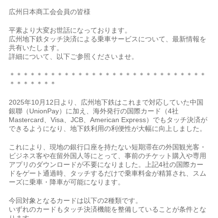
広州日本商工会会員の皆様
平素より大変お世話になっております。
広州地下鉄タッチ決済による乗車サービスについて、最新情報を
共有いたします。
詳細について、以下ご参照くださいませ。
＊＊＊＊＊＊＊＊＊＊＊＊＊＊＊＊＊＊＊＊＊＊＊＊＊＊＊＊＊
＊＊＊＊＊＊＊
2025年10月12日より、広州地下鉄はこれまで対応していた中国
銀聯（UnionPay）に加え、海外発行の国際カード（4社
Mastercard、Visa、JCB、American Express）でもタッチ決済が
できるようになり、地下鉄利用の利便性が大幅に向上しました。
これにより、現地の銀行口座を持たない短期滞在の外国観光客・
ビジネス客や在留外国人等にとって、事前のチケット購入や専用
アプリのダウンロードが不要になりました。上記4社の国際カー
ドをゲート通過時、タッチするだけで乗車料金が精算され、スム
ーズに乗車・降車が可能になります。
今回対象となるカードは以下の2種類です。
いずれのカードもタッチ決済機能を整備していることが条件とな