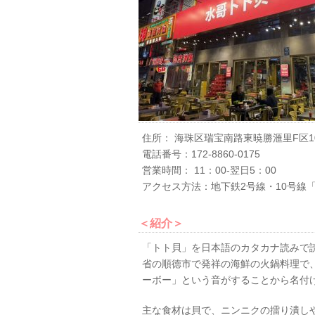
住所： 海珠区瑞宝南路東暁勝滙里F区106
電話番号：172-8860-0175
営業時間： 11：00‐翌日5：00
アクセス方法：地下鉄2号線・10号線
＜紹介＞
「トト貝」を日本語のカタカナ読みで
省の順徳市で発祥の海鮮の火鍋料理で
ーボー」という音がすることから名付
主な食材は貝で、ニンニクの擂り潰し