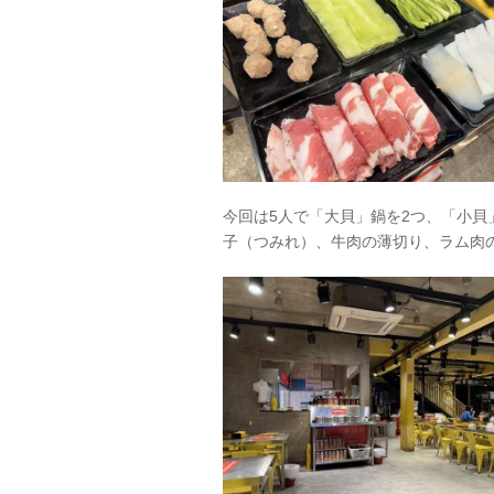
今回は5人で「大貝」鍋を2つ、「小貝
子（つみれ）、牛肉の薄切り、ラム肉