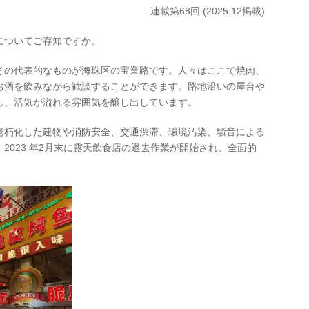
連載第68回 (2025.12掲載)
についてご存知ですか。
その代表的なものが海珠区の宝業路です。人々はここで焼肉、
お酒を飲みながら歓談することができます。路地沿いの屋台や
し、活気が溢れる雰囲気を醸し出しています。
老朽化した建物や消防安全、交通渋滞、環境汚染、騒音による
2023 年2月末に露天飲食店の退去作業が開始され、全面的