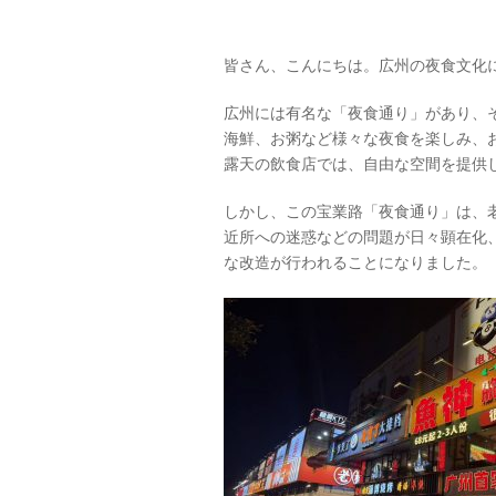
皆さん、こんにちは。広州の夜食文化
広州には有名な「夜食通り」があり、
海鮮、お粥など様々な夜食を楽しみ、
露天の飲食店では、自由な空間を提供
しかし、この宝業路「夜食通り」は、
近所への迷惑などの問題が日々顕在化、
な改造が行われることになりました。