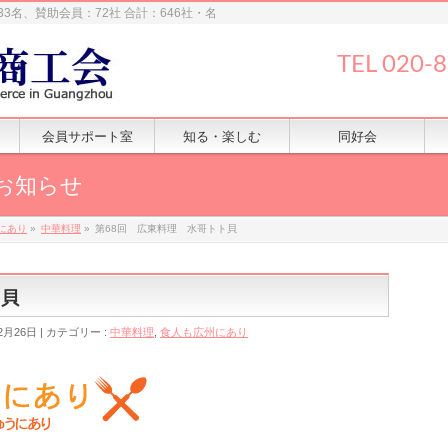
33名、賛助会員：72社 合計：646社・名
TEL 020-
会員サポート室
知る・楽しむ
同好会
お知らせ
にあり
»
中華料理
»
第68回 広東料理 水哥トト貝
ト貝
2月26日
カテゴリー :
中華料理
,
食人も広州にあり