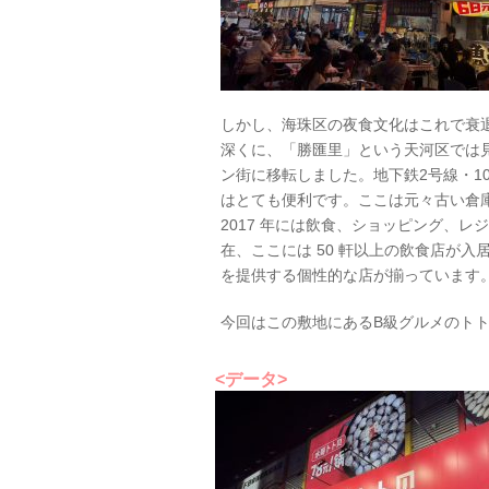
しかし、海珠区の夜食文化はこれで衰
深くに、「勝匯里」という天河区では
ン街に移転しました。地下鉄2号線・1
はとても便利です。ここは元々古い倉庫
2017 年には飲食、ショッピング、
在、ここには 50 軒以上の飲食店が
を提供する個性的な店が揃っています
今回はこの敷地にあるB級グルメのト
<データ>