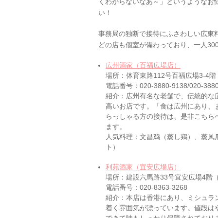
くわからないなあ～」というようなお
い！
事務局の独断で接待にふさわしい広東
どの店も個室が備わっており、一人30
広州酒家（百福広場店）
場所：体育東路112号百福広場3-4階
電話番号：020-3880-9138/020-3880
紹介：広州有名な老舗で、伝統的な
高いお店です。「食は広州にあり、
らっしゃる方の接待は、是非こちら
ます。
人気料理：文昌鸡（蒸し鶏）、蒸凤
ト）
利苑酒家（宜安広場店）
場所：建設六馬路33号宜安広場4階
電話番号：020-8363-3268
紹介：本店は香港にあり、ミシュラン一
着く雰囲気が漂っています。値段は