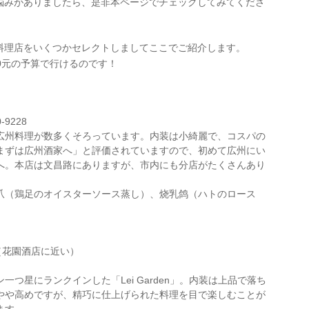
悩みがありましたら、是非本ページでチェックしてみてくださ
料理店をいくつかセレクトしましてここでご紹介します。
0元の予算で行けるのです！
-9228
広州料理が数多くそろっています。内装は小綺麗で、コスパの
まずは広州酒家へ」と評価されていますので、初めて広州にい
へ。本店は文昌路にありますが、市内にも分店がたくさんあり
爪（鶏足のオイスターソース蒸し）、烧乳鸽（ハトのロース
（花園酒店に近い）
つ星にランクインした「Lei Garden」。内装は上品で落ち
やや高めですが、精巧に仕上げられた料理を目で楽しむことが