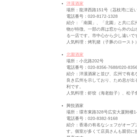
泮溪酒家
場所：龍津西路151号（茘枝湾に近
電話番号：020-8172-1328
紹介：「南園」、「北園」と共に広
物が特徴。一部の席は窓から外の山
る一店です。市中心から少し遠いで
人気料理：烤乳猪（子豚のロースト
北園酒家
場所：小北路202号
電話番号：020-8356-7688/020-8356
紹介：泮溪酒家と並び、広州で有名
良き広州を示しており、ため息が出
利です。
人気料理：虾饺（海老餃子）、松子
興悦酒家
場所：環市東路328号広安大厦附楼1-
電話番号：020-8382-9168
紹介：香港の有名なシェフがオープ
す。個室が多くて店員さんも親切に