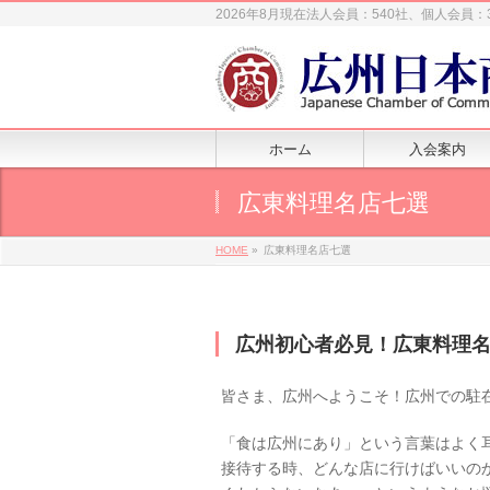
2026年8月現在法人会員：540社、個人会員：
ホーム
入会案内
広東料理名店七選
HOME
»
広東料理名店七選
広州初心者必見！広東料理
皆さま、広州へようこそ！広州での駐
「食は広州にあり」という言葉はよく
接待する時、どんな店に行けばいいの