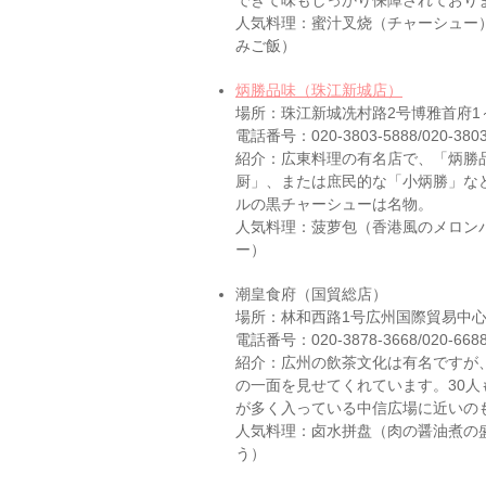
できて味もしっかり保障されており
人気料理：蜜汁叉烧（チャーシュー
みご飯）
炳勝品味（珠江新城店）
場所：珠江新城冼村路2号博雅首府1
電話番号：020-3803-5888/020-3803
紹介：広東料理の有名店で、「炳勝
厨」、または庶民的な「小炳勝」な
ルの黒チャーシューは名物。
人気料理：菠萝包（香港風のメロン
ー）
潮皇食府（国貿総店）
場所：林和西路1号広州国際貿易中心
電話番号：020-3878-3668/020-6688
紹介：広州の飲茶文化は有名ですが
の一面を見せてくれています。30
が多く入っている中信広場に近いの
人気料理：卤水拼盘（肉の醤油煮の
う）