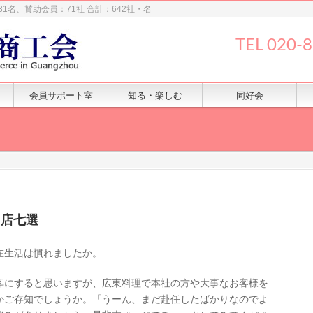
31名、賛助会員：71社 合計：642社・名
TEL 020-
会員サポート室
知る・楽しむ
同好会
名店七選
在生活は慣れましたか。
耳にすると思いますが、広東料理で本社の方や大事なお客様を
かご存知でしょうか。「うーん、まだ赴任したばかりなのでよ