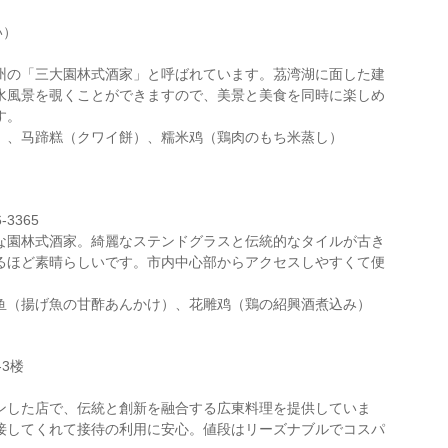
い）
州の「三大園林式酒家」と呼ばれています。茘湾湖に面した建
水風景を覗くことができますので、美景と美食を同時に楽しめ
す。
）、马蹄糕（クワイ餅）、糯米鸡（鶏肉のもち米蒸し）
-3365
な園林式酒家。綺麗なステンドグラスと伝統的なタイルが古き
るほど素晴らしいです。市内中心部からアクセスしやすくて便
鱼（揚げ魚の甘酢あんかけ）、花雕鸡（鶏の紹興酒煮込み）
3楼
ンした店で、伝統と創新を融合する広東料理を提供していま
接してくれて接待の利用に安心。値段はリーズナブルでコスパ