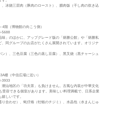
ます。
）、冰烧三层肉（豚肉のロースト）、腊肉饭（干し肉の炊き込
～4階（博物館の向こう側）
-5688
品味」のほかに、アップグレード版の「炳勝公館」や「炳勝私
ど、同グループのお店がたくさん展開されています。オリジナ
パン）、三色豆腐（三色の蒸し豆腐）、黑叉烧（黒チャーシュ
3A楼（中信広場に近い）
-3933
、潮汕地区の「功夫茶」も負けません。古風な内装が中華文化
人も受容できる個室があります。美味しい料理満載で、日系企業
も嬉しいです。
盛り合わせ）、蚝仔烙（牡蛎のチジミ）、水晶包（水まんじゅ