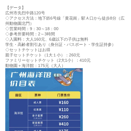
【データ】
広州市先烈中路120号
◇アクセス方法：地下鉄6号線「黄花崗」駅Ａ口から徒歩8分（広
州動物園北門）
◇営業時間：9：30～18：00
◇参考所要時間：2～3時間
◇入園料：大人160元、6歳以下の子供は無料
学生・高齢者割引あり（身分証・パスポート・学生証持参）
◇セットチケットはお得
親子セットチケット（1大１小）：260元
ファミリーセットチケット（2大1小）：410元
動物園＋海洋館：175元（大人）