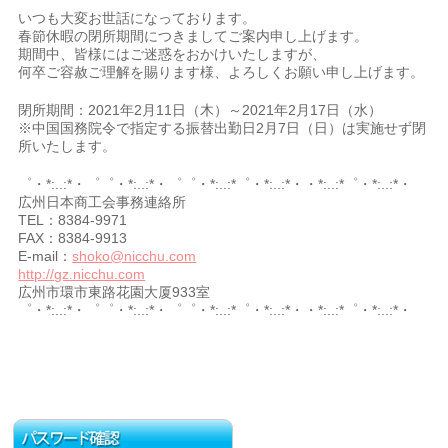
いつも大変お世話になっております。
春節休暇の閉所期間につきましてご案内申し上げます。
期間中、皆様にはご迷惑をおかけいたしますが、
何卒ご容赦ご理解を賜ります様、よろしくお願い申し上げます。
閉所期間：2021年2月11日（木）～2021年2月17日（水）
※中国国務院令で指定する振替出勤日2月7日（日）は実施せず閉
所いたします。
゜・*:..:*・゜゜・*:..:*・゜゜・*:..:*゜・*:..:*・・*:..:*゜・*:..:*・
広州日本商工会事務連絡所
TEL：8384-9971
FAX：8384-9913
E-mail：
shoko@nicchu.com
http://gz.nicchu.com
広州市環市東路花園大厦933室
゜・*:..:*・゜゜・*:..:*・゜゜・*:..:*゜・*:..:*・・*:..:*゜・*:..:*・