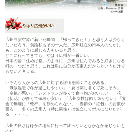
広州白雲空港に着いた瞬間、「帰ってきた！」と思う人は少なく
ないだろう。勿論私もその一人だ。広州駐在の日本人のなかに
も、このように感じる人もいると思う。
どこに行ってきても、やはり広州が一番いい。
日本の諺「住めば都」のように、広州は住んでみると好きになる
町の一つだと思う。これは単に自分が広東人だからというだけで
もないと考える。
いろんな人からの広州に対する評価を聞くことがある。
「気候温暖で冬が過ごしやすい」「夏は蒸し暑くて死にそう」
「空気が悪い」「レストランが多くて食べ物がおいしい」「花
（切花）が多くて値段が安い」 「広州女性は飾り気がない」「宴
会で無理に「乾杯」を勧められない」「春節の『紅包』の習慣が
困る」「多くの広州人（特に男性）は独立してボスになりたが
る」・・・。
広州の良さはほかの場所に行って比べないとなかなか感じないも
のだ。