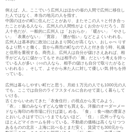
例えば、人。ここでいう広州人はほかの省の人間で広州に移住し
た人ではなく、本当の地元の人を指す。
中国のほかの町に住んだことがあり、またそこの人々と付き合っ
たことがある人なら、広州人の人間性がよくお分かりだろう。百
人十色だが、一般的に広州人 は「おおらか」「暖かい」「やさし
い」「表裏がない」「寛容」「腰が低い」などとよくいわれる。
広州人は基本的に政治にはあまり関心が高くない、おしゃべ りす
るより黙々と働く。昔から商売の町なので人と付き合う時、礼儀
と信用を重視する。商売上、広州人は自分が儲けさえあれば、相
手がどんなに儲かってもそ れは相手の「腕」だという考えを持っ
ている人が多い（○○の人なら、相手の儲けも自分で取りたがると
いわれる）。そして、よそから来た人に対して優しい気 持ちを持
っている。
広州は暮らしやすい町だと思う。月給１万元の人でも1000元の人
でも、ここでは自分のライフスタイルに合わせて楽しく暮らして
いける。
古くからいわれてきた「衣食住行」の視点から見てみよう。
「衣」：服のみならずどんな物でも買える。洋服のオーダーメー
ドなら海印の布市場に行けば楽し める。「食」：食べ物の豊富さ
とおいしさはすでにいうまでもないほど。「住」：広州っ子なら
ほとんどマイホームを持っている。不動産の価格は高くなりつつ
あるものの北京・上海に比べるとまだ安く、賃貸でも300元から