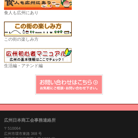
食人も広州にあり
この街の楽しみ方
生活編・アテンド編
広州日本商工会事務連絡所
〒510064
広州市環市東路 368 号