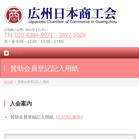
お気軽にお問い合わせください
TEL
020-8384‐9971・3897-1029
月～金 9:00～12:00・13:00～17:00
MENU
賛助会員登記記入用紙
HOME
»
賛助会員登記記入用紙
入会案内
賛助会員登録記入用紙（
EXCEL書類
）